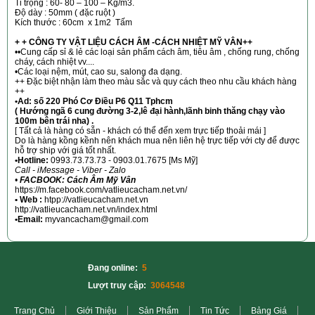
Tỉ trọng :
60- 80 – 100
– Kg/m3.
Độ dày : 50mm ( đặc ruột )
Kích thước : 60cm x 1m2 Tấm
+ + CÔNG TY VẬT LIỆU CÁCH ÂM -CÁCH NHIỆT MỸ VÂN++
••Cung cấp sỉ & lẻ các loại sản phẩm cách âm, tiêu âm , chống rung, chống
cháy, cách nhiệt vv....
•Các loại nệm, mút, cao su, salong đa dạng.
++ Đặc biệt nhận làm theo màu sắc và quy cách theo nhu cầu khách hàng
++
•Ad: số 220 Phó Cơ Điều P6 Q11 Tphcm
( Hướng ngã 6 cung đường 3-2,lê đại hành,lãnh binh thăng chạy vào
100m bên trái nha) .
[ Tất cả là hàng có sẵn - khách có thể đến xem trực tiếp thoải mái ]
Do là hàng kồng kềnh nên khách mua nên liên hệ trực tiếp với cty để được
hỗ trợ ship với giá tốt nhất.
•Hotline:
0993.73.73.73 - 0903.01.7675 [Ms Mỹ]
Call - iMessage - Viber - Zalo
•
FACBOOK: Cách Âm Mỹ Vân
https://m.facebook.com/vatlieucacham.net.vn/
• Web :
htpp://vatlieucacham.net.vn
http://vatlieucacham.net.vn/index.html
•Email:
myvancacham@gmail.com
Đang online:
5
Lượt truy cập:
3064548
Trang Chủ
Giới Thiệu
Sản Phẩm
Tin Tức
Bảng Giá