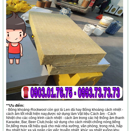
**Ưu điểm:
- Bông khoáng-Rockwool còn gọi là Len đá hay Bông khoáng cách nhiệt -
cách âm tốt nhất hiện nay,được sử dụng làm Vật liệu Cách âm - Cách
Nhiệt cho các công trình cách nhiệt - cách âm trong các hệ thống âm thanh
Karaoke, Bar, Beer Club,hoặc sử dụng cho cách nhiệt-chống nóng,tiếng
ồn,tiếng mưa rất hiệu quả cho mái nhà xưởng, văn phòng, trong nhà, hấp
thụ nhiệt bức xạ và ngăn cản việc truyền nhiệt, khúc xạ nhiệt xuống khu