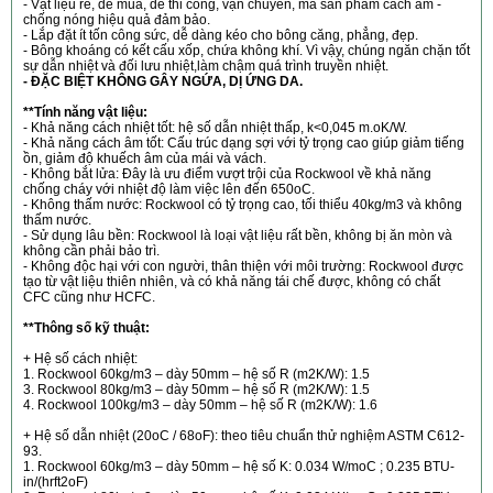
- Vật liệu rẻ, dễ mua, dễ thi công, vận chuyển, mà sản phẩm cách âm -
chống nóng hiệu quả đảm bảo.
- Lắp đặt ít tốn công sức, dễ dàng kéo cho bông căng, phẳng, đẹp.
- Bông khoáng có kết cấu xốp, chứa không khí. Vì vậy, chúng ngăn chặn tốt
sự dẫn nhiệt và đối lưu nhiệt,làm chậm quá trình truyền nhiệt.
- ĐẶC BIỆT KHÔNG GÂY NGỨA, DỊ ỨNG DA.
**Tính năng vật liệu
:
- Khả năng cách nhiệt tốt: hệ số dẫn nhiệt thấp, k<0,045 m.oK/W.
- Khả năng cách âm tốt: Cấu trúc dạng sợi với tỷ trọng cao giúp giảm tiếng
ồn, giảm độ khuếch âm của mái và vách.
- Không bắt lửa: Đây là ưu điểm vượt trội của Rockwool về khả năng
chống cháy với nhiệt độ làm việc lên đến 650oC.
- Không thấm nước: Rockwool có tỷ trọng cao, tối thiểu 40kg/m3 và không
thấm nước.
- Sử dụng lâu bền: Rockwool là loại vật liệu rất bền, không bị ăn mòn và
không cần phải bảo trì.
- Không độc hại với con người, thân thiện với môi trường: Rockwool được
tạo từ vật liệu thiên nhiên, và có khả năng tái chế được, không có chất
CFC cũng như HCFC.
**Thông số kỹ thuật:
+ Hệ số cách nhiệt:
1. Rockwool 60kg/m3 – dày 50mm – hệ số R (m2K/W): 1.5
3. Rockwool 80kg/m3 – dày 50mm – hệ số R (m2K/W): 1.5
4. Rockwool 100kg/m3 – dày 50mm – hệ số R (m2K/W): 1.6
+ Hệ số dẫn nhiệt (20oC / 68oF): theo tiêu chuẩn thử nghiệm ASTM C612-
93.
1. Rockwool 60kg/m3 – dày 50mm – hệ số K: 0.034 W/moC ; 0.235 BTU-
in/(hrft2oF)