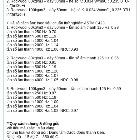
2. Rockwool 80kg/m3 – dày 50mm – hệ số K: 0.034 W/moC ; 0.235 BTU-
in/(hrft2oF)
3. Rockwool 100kg/m3 – dày 50mm – hệ số K: 0.034 W/moC ; 0.235 BTU-
in/(hrft2oF)
+ Hệ số cách âm: theo tiêu chuẩn thử nghiệm ASTM C423.
1. Rockwool 60kg/m3 – dày 50mm – tần số âm thanh 125 Hz: 0.29
tần số âm thanh 250 Hz: 0.70
tần số âm thanh 500 Hz: 1.19
tần số âm thanh 1000 Hz: 1.04
tần số âm thanh 2000 Hz: 1.14
tần số âm thanh 4000 Hz: 1.06; NRC: 0.93
2. Rockwool 80kg/m3 – dày 50mm – tần số âm thanh 125 Hz: 0.36
tần số âm thanh 250 Hz: 0.91
tần số âm thanh 500 Hz: 1.19
tần số âm thanh 1000 Hz: 1.20
tần số âm thanh 2000 Hz: 1.07
tần số âm thanh 4000 Hz: 1.05; NRC: 0.98
3. Rockwool 100kg/m3 – dày 50mm – tần số âm thanh 125 Hz: 0.59
tần số âm thanh 250 Hz: 0.97
tần số âm thanh 500 Hz: 1.18
tần số âm thanh 1000 Hz: 1.00
tần số âm thanh 2000 Hz: 1.04
tần số âm thanh 4000 Hz: 1.02; NRC: 0.97
**Quy cách chung & đóng gói:
Vật liệu màu sắc : Màu vàng
Chủng loại và đóng gói : Dạng tấm được đóng thành kiện.
Nhiệt độ : -15 độ C – 850 độ C