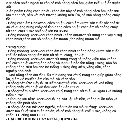
vực cách nhiệt, ngoài ra còn có khả năng cách âm, giảm thiểu độ ồn tuyệt
đối.
-Sản phẩm Bông cách nhiệt - cách âm này có khả năng cách âm, hấp thụ
âm thanh tốt, bền với môi trường,không bén lửa, có khả năng chống cháy
tốt.
- Bông cách âm Rockwool cách nhiệt - cách âm được sản xuất, tác chế từ
đá và quặng nung chảy có tính năng cách nhiệt, cách âm và chống cháy
rất cao, chịu đươc nhiệt độ lên tới 850oC.
- Bông khoáng Rockwool cách nhiệt - cách âmđược sử dụng cho xây dựng
cách nhiệt,cách âm bộ phận giảm thanh ,tính năng mạnh mẽ.
**Ứng dụng:
+Bông khoáng Rockwool cách âm cách nhiệt chống nóng được sản xuất
chế tác thành dạng tấm nên rất dễ thi công, lắp đặt.
+Bông khoáng Rockwool được sử dụng trong hệ thống điều hòa không
khí, cách nhiệt đường ống nóng và lạnh để bảo tồn năng lượng, bảo ôn
chống nóng, tiêu âm cho hệ thống đường ống điện, xăng dầu, công
nghiệp hóa chất...
+ Khả năng cách âm tốt: Cấu trúc dạng sợi với tỷ trọng cao giúp giảm tiếng
ồn, giảm độ khuếch âm của mái và vách,sàn.
-
Không bắt lửa:
Đây là ưu điểm vượt trội của Rockwool về khả năng
chống cháy với nhiệt độ làm việc lên đến 650oC.
-
Không thấm nước:
Rockwool có tỷ trọng cao, tối thiểu 40kg/m3 và không
thấm nước.
- Sử dụng lâu bền: Rockwool là loại vật liệu rất bền, không bị ăn mòn và
không cần phải bảo trì.
-
Không độc hại với con người,
thân thiện với môi trường: Rockwool
được tạo từ vật liệu thiên nhiên, và có khả năng tái chế được, không có
chất CFC cũng như HCFC.
- ĐẶC BIỆT KHÔNG GÂY NGỨA, DỊ ỨNG DA.