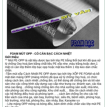
FOAM MÚT OPP - CÓ CÁN BẠC CÁCH NHIỆT
Giới thiệu:
** Mút PE-OPP là vật liệu được tạo bởi lớp PE trắng thổi bọt khí đã qua xử
lý chống Oxy hoá,làm bằng chất liệu PE xốp nhẹ ,màu trắng,hoặc đen,1
mặt có cán lớp thêm lớp bạc opp hoặc mặt kia thêm 1 lớp keo dán chắc
chắn.
-Tấm mút xốp Cách Nhiệt PE OPP được tạo bởi lớp XỐP PE FOAM và bề
mặt dán màng OPP (màng nhôm) đã qua xử lý chống Oxy hoá, có chức
năng cách âm, cách nhiệt ,chống ẩm, có thể dùng để chống ẩm và lót ván
sàn cho các công trình xây dựng cao cấp như trung cư, khánh sạn, các tòa
nhà cao tầng…chống nóng chống ẩm cho nhà xưởng sản xuất, nhà kho,
văn phòng các khu công nghiệp, Khu chế xuất,… Bảo ôn cách nhiệt cho
các hệ thống điều hoà và phòng lạnh . . ., cách âm chống ồn cho các hệ
trần vách của nhà ga, sân bay, trường học, siêu thị, bệnh viện, phòng họp,
hội trường, nhà hát, phòng thu, sàn nhảy, Bar, Karaoke v.v
- Lớp màng OPP mỏng và bóng đều, bám dính chắc chắn vào lớp mút PE