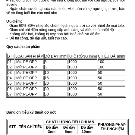
– Tác động với môi truờng: vật liệu không độc hại với con người, với môi
trường.
– Ngăn chặn sự tồn tại của nấm mốc, vi khuẩn và sự ngưng tụ nước, bảo
vệ và tăng tuổi thọ của mái nhà.
Ưu điểm:
- Giảm 60%-80% nhiệt độ chênh lệch ngoài trời so với nhiệt độ mái tole.
- Giảm chi phí điện năng cung cấp ánh sáng và điều hoà nhiệt độ.
- Không độc hại, không bị oxy hoá bởi hoá chất và độ ẩm.
- Dễ thi công, dễ lắp đặt, tuổi thọ cao.
Quy cách sản phẩm:
STT
LOẠI SẢN PHẨM
ĐỘ DÀY [mm]
KHỔ RỘNG [mm]
CHIỀU DÀI [mm]
01
.Mút PE-OPP
3
1000
100
02
.Mút PE-OPP
5
1000
100
03
.Mút PE-OPP
10
1000
50
04
.Mút PE-OPP
15
1000
50
05
.Mút PE-OPP
20
1000
50
06
.Mút PE-OPP
30
1000
50
07
.Mút PE-OPP
50
1000
50
Bảng chỉ tiêu kỹ thuật cơ sở:
CHẤT LƯỢNG TIÊU CHUẨN
PHƯƠNG PHÁP
STT
TÊN CHỈ TIÊU
Độ dày
Độ dày
Độ dày
THỬ NGHIỆM
3mm
5mm
10mm