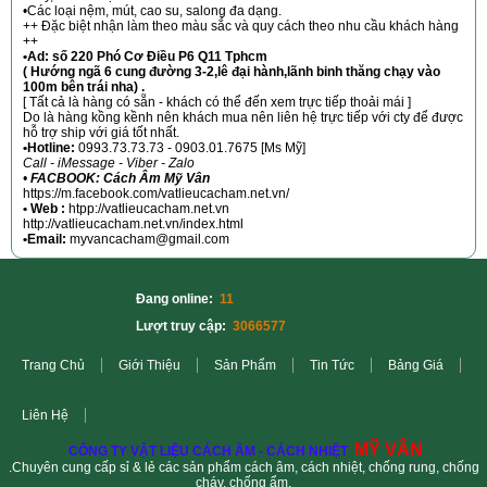
•Các loại nệm, mút, cao su, salong đa dạng.
++ Đặc biệt nhận làm theo màu sắc và quy cách theo nhu cầu khách hàng
++
•Ad: số 220 Phó Cơ Điều P6 Q11 Tphcm
( Hướng ngã 6 cung đường 3-2,lê đại hành,lãnh binh thăng chạy vào
100m bên trái nha) .
[ Tất cả là hàng có sẵn - khách có thể đến xem trực tiếp thoải mái ]
Do là hàng kồng kềnh nên khách mua nên liên hệ trực tiếp với cty để được
hỗ trợ ship với giá tốt nhất.
•Hotline:
0993.73.73.73 - 0903.01.7675 [Ms Mỹ]
Call - iMessage - Viber - Zalo
•
FACBOOK: Cách Âm Mỹ Vân
https://m.facebook.com/vatlieucacham.net.vn/
• Web :
htpp://vatlieucacham.net.vn
http://vatlieucacham.net.vn/index.html
•Email:
myvancacham@gmail.com
Đang online:
11
Lượt truy cập:
3066577
Trang Chủ
Giới Thiệu
Sản Phẩm
Tin Tức
Bảng Giá
Liên Hệ
MỸ VÂN
CÔNG TY VẬT LIỆU CÁCH ÂM - CÁCH NHIỆT
.Chuyên cung cấp sỉ & lẻ các sản phẩm cách âm, cách nhiệt, chống rung, chống
cháy, chống ẩm.