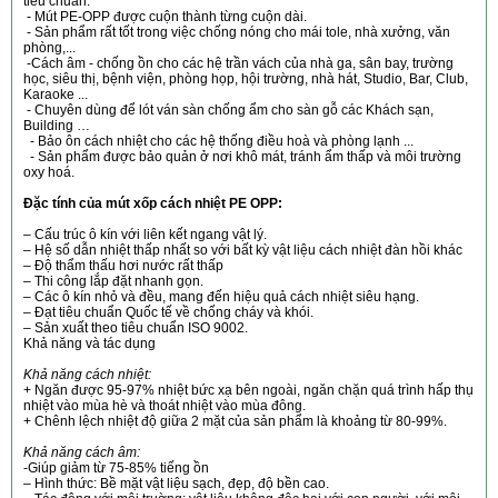
tiêu chuẩn.
- Mút PE-OPP được cuộn thành từng cuộn dài.
- Sản phẩm rất tốt trong việc chống nóng cho mái tole, nhà xưởng, văn
phòng,...
-Cách âm - chống ồn cho các hệ trần vách của nhà ga, sân bay, trường
học, siêu thị, bệnh viện, phòng họp, hội trường, nhà hát, Studio, Bar, Club,
Karaoke ...
- Chuyên dùng để lót ván sàn chống ẩm cho sàn gỗ các Khách sạn,
Building …
- Bảo ôn cách nhiệt cho các hệ thống điều hoà và phòng lạnh ...
- Sản phẩm được bảo quản ở nơi khô mát, tránh ẩm thấp và môi trường
oxy hoá.
Đặc tính của mút xốp cách nhiệt PE OPP:
– Cấu trúc ô kín với liên kết ngang vật lý.
– Hệ số dẫn nhiệt thấp nhất so với bất kỳ vật liệu cách nhiệt đàn hồi khác
– Độ thẩm thấu hơi nước rất thấp
– Thi công lắp đặt nhanh gọn.
– Các ô kín nhỏ và đều, mang đến hiệu quả cách nhiệt siêu hạng.
– Đạt tiêu chuẩn Quốc tế về chống cháy và khói.
– Sản xuất theo tiêu chuẩn ISO 9002.
Khả năng và tác dụng
Khả năng cách nhiệt:
+ Ngăn được 95-97% nhiệt bức xạ bên ngoài, ngăn chặn quá trình hấp thụ
nhiệt vào mùa hè và thoát nhiệt vào mùa đông.
+ Chênh lệch nhiệt độ giữa 2 mặt của sản phẩm là khoảng từ 80-99%.
Khả năng cách âm:
-Giúp giảm từ 75-85% tiếng ồn
– Hình thức: Bề mặt vật liệu sạch, đẹp, độ bền cao.