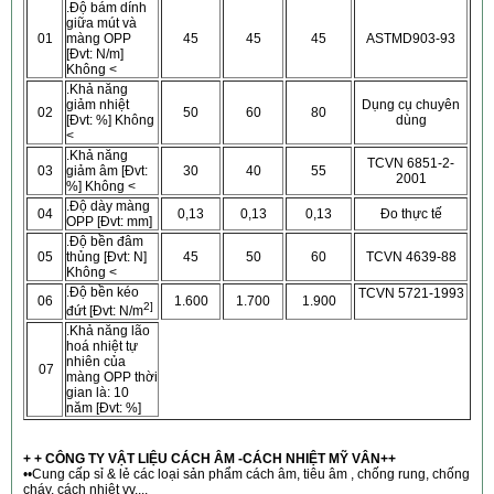
.Độ bám dính
giữa mút và
01
màng OPP
45
45
45
ASTMD903-93
[Đvt: N/m]
Không <
.Khả năng
giảm nhiệt
Dụng cụ chuyên
02
50
60
80
[Đvt: %] Không
dùng
<
.Khả năng
TCVN
6851-2-
03
giảm âm [Đvt:
30
40
55
2001
%] Không <
.Độ dày màng
04
0,13
0,13
0,13
Đo thực tế
OPP [Đvt: mm]
.Độ bền đâm
05
thủng [Đvt: N]
45
50
60
TCVN 4639-88
Không <
.Độ bền kéo
TCVN
5721-1993
06
1.600
1.700
1.900
2]
đứt [Đvt: N/m
.Khả năng lão
hoá nhiệt tự
nhiên của
07
màng OPP thời
gian là: 10
năm [Đvt: %]
+ + CÔNG TY VẬT LIỆU CÁCH ÂM -CÁCH NHIỆT MỸ VÂN++
••Cung cấp sỉ & lẻ các loại sản phẩm cách âm, tiêu âm , chống rung, chống
cháy, cách nhiệt vv....