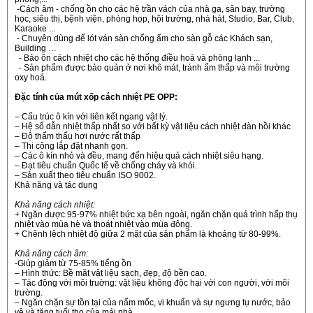
-Cách âm - chống ồn cho các hệ trần vách của nhà ga, sân bay, trường
học, siêu thị, bệnh viện, phòng họp, hội trường, nhà hát, Studio, Bar, Club,
Karaoke ...
- Chuyên dùng để lót ván sàn chống ẩm cho sàn gỗ các Khách sạn,
Building …
- Bảo ôn cách nhiệt cho các hệ thống điều hoà và phòng lạnh ...
- Sản phẩm được bảo quản ở nơi khô mát, tránh ẩm thấp và môi trường
oxy hoá.
Đặc tính của mút xốp cách nhiệt PE OPP:
– Cấu trúc ô kín với liên kết ngang vật lý.
– Hệ số dẫn nhiệt thấp nhất so với bất kỳ vật liệu cách nhiệt đàn hồi khác
– Độ thẩm thấu hơi nước rất thấp
– Thi công lắp đặt nhanh gọn.
– Các ô kín nhỏ và đều, mang đến hiệu quả cách nhiệt siêu hạng.
– Đạt tiêu chuẩn Quốc tế về chống cháy và khói.
– Sản xuất theo tiêu chuẩn ISO 9002.
Khả năng và tác dụng
Khả năng cách nhiệt:
+ Ngăn được 95-97% nhiệt bức xạ bên ngoài, ngăn chặn quá trình hấp thụ
nhiệt vào mùa hè và thoát nhiệt vào mùa đông.
+ Chênh lệch nhiệt độ giữa 2 mặt của sản phẩm là khoảng từ 80-99%.
Khả năng cách âm:
-Giúp giảm từ 75-85% tiếng ồn
– Hình thức: Bề mặt vật liệu sạch, đẹp, độ bền cao.
– Tác động với môi truờng: vật liệu không độc hại với con người, với môi
trường.
– Ngăn chặn sự tồn tại của nấm mốc, vi khuẩn và sự ngưng tụ nước, bảo
vệ và tăng tuổi thọ của mái nhà.