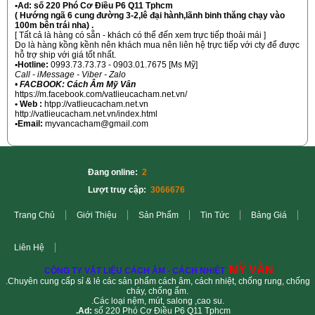
•Ad: số 220 Phó Cơ Điều P6 Q11 Tphcm
( Hướng ngã 6 cung đường 3-2,lê đại hành,lãnh binh thăng chạy vào
100m bên trái nha) .
[ Tất cả là hàng có sẵn - khách có thể đến xem trực tiếp thoải mái ]
Do là hàng kồng kềnh nên khách mua nên liên hệ trực tiếp với cty để được
hỗ trợ ship với giá tốt nhất.
•Hotline:
0993.73.73.73 - 0903.01.7675 [Ms Mỹ]
Call - iMessage - Viber - Zalo
•
FACBOOK: Cách Âm Mỹ Vân
https://m.facebook.com/vatlieucacham.net.vn/
• Web :
htpp://vatlieucacham.net.vn
http://vatlieucacham.net.vn/index.html
•Email:
myvancacham@gmail.com
Đang online:
2
Lượt truy cập:
3066676
Trang Chủ
Giới Thiệu
Sản Phẩm
Tin Tức
Bảng Giá
Liên Hệ
MỸ VÂN
CÔNG TY VẬT LIỆU CÁCH ÂM - CÁCH NHIỆT
.Chuyên cung cấp sỉ & lẻ các sản phẩm cách âm, cách nhiệt, chống rung, chống
cháy, chống ẩm.
.Các loại nệm, mút, salong ,cao su.
.Ad:
số 220 Phó Cơ Điều P6 Q11 Tphcm