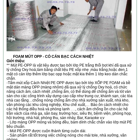
FOAM MÚT OPP - CÓ CÁN BẠC CÁCH NHIỆT
Giới thiệu:
** Mút PE-OPP là vật liệu được tạo bởi lớp PE trắng thổi bọt khí đã qua xử
lý chống Oxy hoá,làm bằng chất liệu PE xốp nhẹ ,màu trắng,hoặc đen,1
mặt có cán lớp thêm lớp bạc opp hoặc mặt kia thêm 1 lớp keo dán chắc
chắn.
-Tấm mút xốp Cách Nhiệt PE OPP được tạo bởi lớp XỐP PE FOAM và bề
mặt dán màng OPP (màng nhôm) đã qua xử lý chống Oxy hoá, có chức
năng cách âm, cách nhiệt ,chống ẩm, có thể dùng để chống ẩm và lót ván
sàn cho các công trình xây dựng cao cấp như trung cư, khánh sạn, các tòa
nhà cao tầng…chống nóng chống ẩm cho nhà xưởng sản xuất, nhà kho,
văn phòng các khu công nghiệp, Khu chế xuất,… Bảo ôn cách nhiệt cho
các hệ thống điều hoà và phòng lạnh . . ., cách âm chống ồn cho các hệ
trần vách của nhà ga, sân bay, trường học, siêu thị, bệnh viện, phòng họp,
hội trường, nhà hát, phòng thu, sàn nhảy, Bar, Karaoke v.v
- Lớp màng OPP mỏng và bóng đều, bám dính chắc chắn vào lớp mút PE
tiêu chuẩn.
- Mút PE-OPP được cuộn thành từng cuộn dài.
- Sản phẩm rất tốt trong việc chống nóng cho mái tole, nhà xưởng, văn
phòng,...