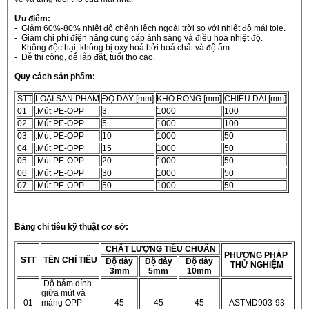
Ưu điểm:
- Giảm 60%-80% nhiệt độ chênh lệch ngoài trời so với nhiệt độ mái tole.
- Giảm chi phí điện năng cung cấp ánh sáng và điều hoà nhiệt độ.
- Không độc hại, không bị oxy hoá bởi hoá chất và độ ẩm.
- Dễ thi công, dễ lắp đặt, tuổi thọ cao.
Quy cách sản phẩm:
STT
LOẠI SẢN PHẨM
ĐỘ DÀY [mm]
KHỔ RỘNG [mm]
CHIỀU DÀI [mm]
01
.Mút PE-OPP
3
1000
100
02
.Mút PE-OPP
5
1000
100
03
.Mút PE-OPP
10
1000
50
04
.Mút PE-OPP
15
1000
50
05
.Mút PE-OPP
20
1000
50
06
.Mút PE-OPP
30
1000
50
07
.Mút PE-OPP
50
1000
50
Bảng chỉ tiêu kỹ thuật cơ sở:
CHẤT LƯỢNG TIÊU CHUẨN
PHƯƠNG PHÁP
STT
TÊN CHỈ TIÊU
Độ dày
Độ dày
Độ dày
THỬ NGHIỆM
3mm
5mm
10mm
.Độ bám dính
giữa mút và
01
màng OPP
45
45
45
ASTMD903-93