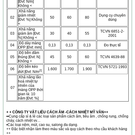
[Đvt: N/m]
Không <
.Khả năng
giảm nhiệt
Dụng cụ chuyên
02
50
60
80
[Đvt: %] Không
dùng
<
.Khả năng
TCVN
6851-2-
03
giảm âm [Đvt:
30
40
55
2001
%] Không <
.Độ dày màng
04
0,13
0,13
0,13
Đo thực tế
OPP [Đvt: mm]
.Độ bền đâm
05
thủng [Đvt: N]
45
50
60
TCVN 4639-88
Không <
.Độ bền kéo
TCVN
5721-1993
06
1.600
1.700
1.900
2]
đứt [Đvt: N/m
.Khả năng lão
hoá nhiệt tự
nhiên của
07
màng OPP thời
gian là: 10
năm [Đvt: %]
+ + CÔNG TY VẬT LIỆU CÁCH ÂM -CÁCH NHIỆT MỸ VÂN++
••Cung cấp sỉ & lẻ các loại sản phẩm cách âm, tiêu âm , chống rung, chống
cháy, cách nhiệt vv....
•Các loại nệm, mút, cao su, salong đa dạng.
++ Đặc biệt nhận làm theo màu sắc và quy cách theo nhu cầu khách hàng
++