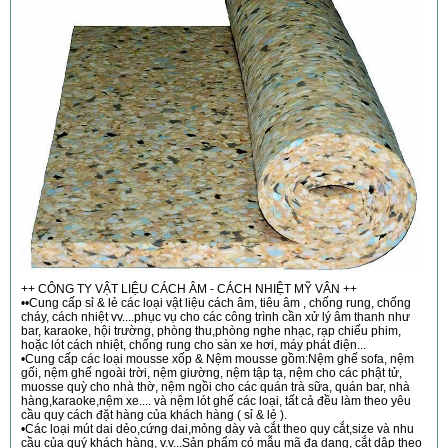
++ CÔNG TY VẬT LIỆU CÁCH ÂM - CÁCH NHIỆT MỸ VÂN ++
••Cung cấp sỉ & lẻ các loại vật liệu cách âm, tiêu âm , chống rung, chống
cháy, cách nhiệt vv....phục vụ cho các công trình cần xử lý âm thanh như
bar, karaoke, hội trường, phòng thu,phòng nghe nhạc, rạp chiếu phim,
hoặc lót cách nhiệt, chống rung cho sàn xe hơi, máy phát điện...
•Cung cấp các loại mousse xốp & Nệm mousse gồm:Nệm ghế sofa, nệm
gối, nệm ghế ngoài trời, nệm giường, nệm tập tạ, nệm cho các phật tử,
muosse quỳ cho nhà thờ, nệm ngồi cho các quán trà sữa, quán bar, nhà
hàng,karaoke,nệm xe.... và nệm lót ghế các loại, tất cả đều làm theo yêu
cầu quy cách đặt hàng của khách hàng ( sỉ & lẻ ).
•Các loại mút dai dẻo,cứng dai,mỏng dày và cắt theo quy cắt,size và nhu
cầu của quý khách hàng, v.v...Sản phẩm có mẫu mã đa dạng, cắt dập theo