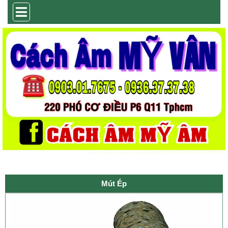
Mút Ép