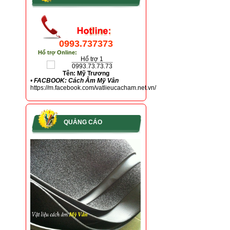
0993.737373
Hổ trợ Online:
Hổ trợ 1
0993.73.73.73
Tên: Mỹ Trương
•
FACBOOK: Cách Âm Mỹ Vân
https://m.facebook.com/vatlieucacham.net.vn/
QUẢNG CÁO