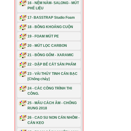
16 - NỆM NẰM- SALONG - MÚT
PHẾ LIỆU
17- BASSTRAP Studio Foam
18 - BÔNG KHOÁNG CUỘN
19 - FOAM MÚT PE
20 - MÚT LỌC CARBON
21 - BÔNG GỐM - XARAMIC
22 - DẬP BẾ CẮT SẢN PHẨM
23 - VẢI THỦY TINH CÁN BẠC
[Chống cháy]
24 - CÁC CÔNG TRÌNH THI
CÔNG.
25 - MẪU CÁCH ÂM - CHỐNG
RUNG 2018
26 - CAO SU NON CÁN NHÔM -
CÁN KEO