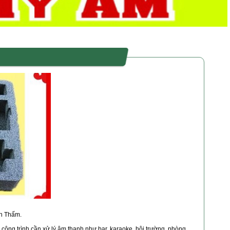
ch Thấm.
ác công trình cần xử lý âm thanh như bar, karaoke, hội trường, phòng