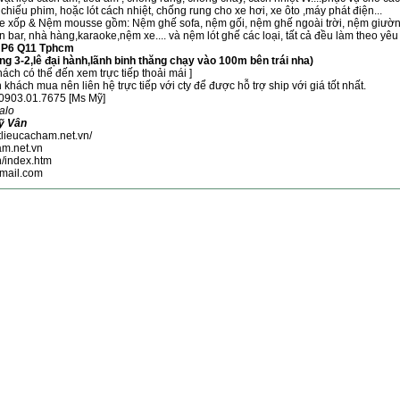
hiếu phim, hoặc lót cách nhiệt, chống rung cho xe hơi, xe ôto ,máy phát điện...
e xốp & Nệm mousse gồm: Nệm ghế sofa, nệm gối, nệm ghế ngoài trời, nệm giường
 bar, nhà hàng,karaoke,nệm xe.... và nệm lót ghế các loại, tất cả đều làm theo yêu
u P6 Q11 Tphcm
 3-2,lê đại hành,lãnh binh thăng chạy vào 100m bên trái nha)
hách có thể đến xem trực tiếp thoải mái ]
hách mua nên liên hệ trực tiếp với cty để được hỗ trợ ship với giá tốt nhất.
 0903.01.7675 [Ms Mỹ]
Zalo
ỹ Vân
tlieucacham.net.vn/
am.net.vn
vn/index.htm
ail.com