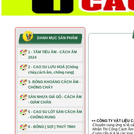
DANH MỤC SẢN PHẨM
1 - TẤM TIÊU ÂM - CÁCH ÂM
2024
2 - CAO SU LƯU HOÁ [Chống
cháy,cách âm, chống rung]
3- BÔNG KHOÁNG CÁCH ÂM -
CHỐNG CHÁY
SÀN NHỰA GIẢ GỖ - CÁCH ÂM
- GIẢM CHẤN
5 - CAO SU LÓT SÀN CÁCH ÂM
- CHỐNG RUNG
++ CÔNG TY VẬT LIỆU 
-Chuyên cung ứng sỉ lẻ c
6 - BÔNG [ SỢI ] THUỶ TINH
-Nhận Thi Công Cách Âm
-Cung cấp sỉ & lẻ các loại