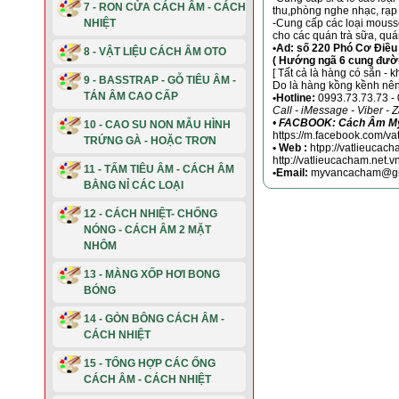
7 - RON CỬA CÁCH ÂM - CÁCH
thu,phòng nghe nhạc, rạp c
-Cung cấp các loại mouss
NHIỆT
cho các quán trà sữa, quán
•Ad: số 220 Phó Cơ Điề
8 - VẬT LIỆU CÁCH ÂM OTO
( Hướng ngã 6 cung đường
[ Tất cả là hàng có sẵn - k
9 - BASSTRAP - GỖ TIÊU ÂM -
Do là hàng kồng kềnh nên k
TÁN ÂM CAO CẤP
•Hotline:
0993.73.73.73 -
Call - iMessage - Viber - 
•
FACBOOK: Cách Âm M
10 - CAO SU NON MẪU HÌNH
https://m.facebook.com/va
TRỨNG GÀ - HOẶC TRƠN
• Web :
htpp://vatlieucach
http://vatlieucacham.net.
11 - TẤM TIÊU ÂM - CÁCH ÂM
•Email:
myvancacham@gm
BẰNG NỈ CÁC LOẠI
12 - CÁCH NHIỆT- CHỐNG
NÓNG - CÁCH ÂM 2 MẶT
NHÔM
13 - MÀNG XỐP HƠI BONG
BÓNG
14 - GÒN BÔNG CÁCH ÂM -
CÁCH NHIỆT
15 - TỔNG HỢP CÁC ỐNG
CÁCH ÂM - CÁCH NHIỆT