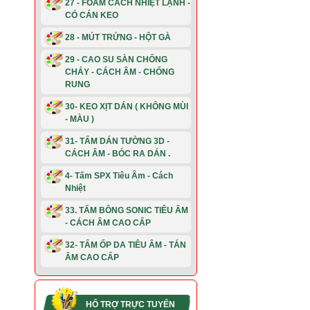
27 - FOAM CÁCH NHIỆT LẠNH -
CÓ CÁN KEO
28 - MÚT TRỨNG - HỘT GÀ
29 - CAO SU SÀN CHỐNG
CHÁY - CÁCH ÂM - CHỐNG
RUNG
30- KEO XỊT DÁN ( KHÔNG MÙI
- MÀU )
31- TẤM DÁN TƯỜNG 3D -
CÁCH ÂM - BÓC RA DÁN .
4- Tấm SPX Tiêu Âm - Cách
Nhiệt
33. TẤM BÔNG SONIC TIÊU ÂM
- CÁCH ÂM CAO CẤP
32- TẤM ỐP DA TIÊU ÂM - TÁN
ÂM CAO CẤP
HỔ TRỢ TRỰC TUYẾN