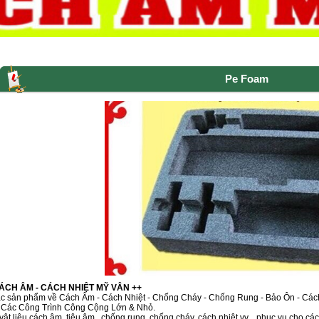
Pe Foam
CÁCH ÂM - CÁCH NHIỆT MỸ VÂN ++
ác sản phẩm về Cách Âm - Cách Nhiệt - Chống Cháy - Chống Rung - Bảo Ôn - Cá
 Các Công Trình Công Cộng Lớn & Nhỏ.
 vật liệu cách âm, tiêu âm , chống rung, chống cháy, cách nhiệt vv....phục vụ cho c