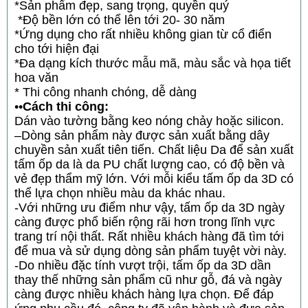
*Sản phẩm đẹp, sang trọng, quyền quý
*Độ bền lớn có thể lên tới 20- 30 năm
*Ứng dụng cho rất nhiều không gian từ cổ điển
cho tới hiện đại
*Đa dạng kích thước mẫu mã, màu sắc và họa tiết
hoa văn
* Thi công nhanh chóng, dễ dàng
••
Cách thi công:
Dán vào tường bằng keo nóng chảy hoặc silicon.
–Dòng sản phẩm này được sản xuất bằng dây
chuyền sản xuất tiên tiến. Chất liệu Da để sản xuất
tấm ốp da là da PU chất lượng cao, có độ bền và
vẻ đẹp thẩm mỹ lớn. Với mỗi kiểu tấm ốp da 3D có
thể lựa chọn nhiều màu da khác nhau.
-Với những ưu điểm như vậy, tấm ốp da 3D ngày
càng được phổ biến rộng rãi hơn trong lĩnh vực
trang trí nội thất. Rất nhiều khách hàng đã tìm tới
để mua và sử dụng dòng sản phẩm tuyệt vời này.
-Do nhiều đặc tính vượt trội, tấm ốp da 3D dần
thay thế những sản phẩm cũ như gỗ, đá và ngày
càng được nhiều khách hàng lựa chọn. Để đáp