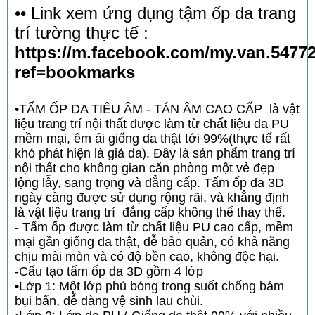
•• Link xem ứng dụng tậm ốp da trang
trí tường thực tế :
https://m.facebook.com/my.van.5477
ref=bookmarks
•TẤM ỐP DA TIÊU ÂM - TÁN ÂM CAO CẤP là vật
liệu trang trí nội thất được làm từ chất liệu da PU
mềm mại, êm ái giống da thật tới 99%(thực tế rất
khó phát hiện là giả da). Đây là sản phẩm trang trí
nội thất cho không gian căn phòng một vẻ đẹp
lộng lẫy, sang trọng và đẳng cấp. Tấm ốp da 3D
ngày càng được sử dụng rộng rãi, và khẳng định
là vật liệu trang trí đẳng cấp không thể thay thế.
- Tấm ốp được làm từ chất liệu PU cao cấp, mềm
mại gần giống da thật, dễ bảo quản, có khả năng
chịu mài mòn và có độ bền cao, không độc hại.
-Cấu tạo tấm ốp da 3D gồm 4 lớp
•Lớp 1: Một lớp phủ bóng trong suốt chống bám
bụi bẩn, dễ dàng vệ sinh lau chùi.