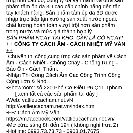
ứng nhu cầu đó, công ty đã vận hành và đưa sản
phẩm tấm ốp da 3D cao cấp chính hãng đến tận
tay khách hàng. Sản phẩm tấm ốp da 3D được
nhập trực tiếp tận xưởng sản xuất nước ngoài,
chất lượng hoàn toàn vượt trội hơn sản phẩm
trong nước và mức giá thành hợp lý.
SẢN PHẨM NGAY TẠI KHO, CẦN LÀ CÓ NGAY!
++ CÔNG TY CÁCH ÂM - CÁCH NHIỆT MỸ VÂN
++
-Chuyên thi công,cung ứng các sản phẩm về Cách
Âm - Cách Nhiệt - Chống Cháy - Chống Rung -
Bảo Ôn - Cách Thấm.
-Nhận Thi Công Cách Âm Các Công Trình Công
Cộng Lớn & Nhỏ.
•Showroom: số 220 Phó Cơ Điều P6 Q11 Tphcm
[ xem tất cả các sản phẩm tại đây ]
•Web: vatlieucacham.net.vN
http://vatlieucacham.net.vn/index.html
•FB: Cách Âm Mỹ Vân
https://m.facebook.com/vatlieucacham.net.vn/
•Mở cửa: sáng 8h đến 19h ( không nghỉ trưa Z)
•Hotline: 0993.73.73.73 - 0903.01.7675