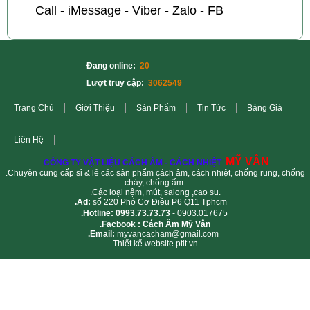
Call - iMessage - Viber - Zalo - FB
Đang online:
20
Lượt truy cập:
3062549
Trang Chủ
Giới Thiệu
Sản Phẩm
Tin Tức
Bảng Giá
Liên Hệ
MỸ VÂN
CÔNG TY VẬT LIỆU CÁCH ÂM - CÁCH NHIỆT
.Chuyên cung cấp sỉ & lẻ các sản phẩm cách âm, cách nhiệt, chống rung, chống
cháy, chống ẩm.
.Các loại nệm, mút, salong ,cao su.
.Ad:
số 220 Phó Cơ Điều P6 Q11 Tphcm
.Hotline: 0993.73.73.73
- 0903.017675
.Facbook : Cách Âm Mỹ Vân
.Email:
myvancacham@gmail.com
Thiết kế website ptit.vn