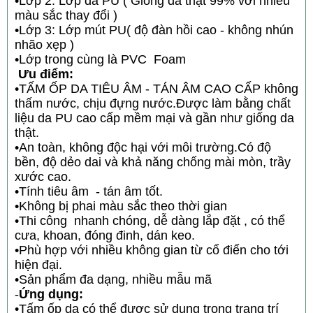
•Lớp 2: Lớp da PU ( Giống da thật 99% với nhiều
màu sắc thay đổi )
•Lớp 3: Lớp mút PU( độ đàn hồi cao - không nhún
nhão xẹp )
•Lớp trong cùng là PVC Foam
Ưu điểm:
•TẤM ỐP DA TIÊU ÂM - TÁN ÂM CAO CẤP không
thấm nước, chịu đựng nước.Được làm bằng chất
liệu da PU cao cấp mềm mại và gần như giống da
thật.
•An toàn, không độc hại với môi trường.Có độ
bền, độ dẻo dai và khả năng chống mài mòn, trầy
xước cao.
•Tính tiêu âm - tán âm tốt.
•Không bị phai màu sắc theo thời gian
•Thi công nhanh chóng, dễ dàng lắp đặt , có thể
cưa, khoan, đóng đinh, dán keo.
•Phù hợp với nhiều không gian từ cổ điển cho tới
hiện đại.
•Sản phẩm đa dạng, nhiều mẫu mã
-
Ứng dụng:
•Tấm ốp da có thể được sử dụng trong trang trí