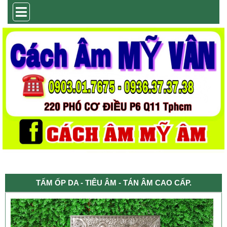
TẤM ỐP DA - TIÊU ÂM - TÁN ÂM CAO CẤP.