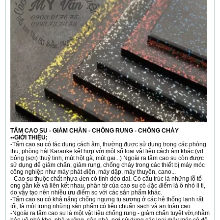
TẤM CAO SU - GIẢM CHẤN - CHỐNG RUNG - CHỐNG CHÁY
••GIỚI THIỆU;
-Tấm cao su có tác dụng cách âm, thường được sử dụng trong các phòng
thu, phòng hát Karaoke kết hợp với một số loại vật liệu cách âm khác (vd:
bông (sợi) thuỷ tinh, mút hột gà, mút gai...) Ngoài ra tấm cao su còn được
sử dụng để giảm chấn, giảm rung, chống cháy trong các thiết bị máy móc
công nghiệp như máy phát điện, máy dập, máy thuyền, cano...
- Cao su thuộc chất nhựa đen có tính dẻo dai. Có cấu trúc là những lỗ tổ
ong gần kề và liên kết nhau, phân tử của cao su có đặc điểm là ô nhỏ li ti,
do vậy tạo nên nhiều ưu điểm so với các sản phẩm khác.
-Tấm cao su có khả năng chống ngưng tụ sương ở các hệ thống lạnh rất
tốt, là một trong những sản phẩm có tiêu chuẩn sạch và an toàn cao.
-Ngoài ra tấm cao su là một vật liệu chống rung - giảm chấn tuyệt vời,nhằm
bảo vệ nhà kho, nhà xưởng, sân nhà, nơi sử dụng các loại máy móc có độ