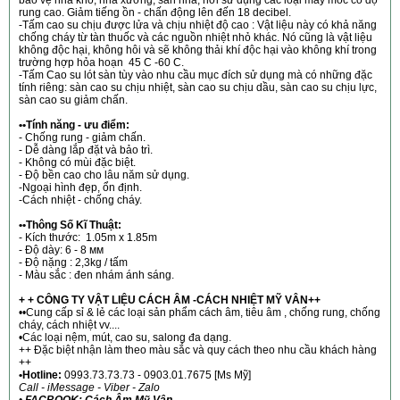
rung cao. Giảm tiếng ồn - chấn động lên đến 18 decibel.
-Tấm cao su chịu được lửa và chịu nhiệt độ cao : Vật liệu này có khả năng
chống cháy từ tàn thuốc và các nguồn nhiệt nhỏ khác. Nó cũng là vật liệu
không độc hại, không hôi và sẽ không thải khí độc hại vào không khí trong
trường hợp hỏa hoạn 45 C -60 C.
-Tấm Cao su lót sàn tùy vào nhu cầu mục đích sử dụng mà có những đặc
tính riêng: sàn cao su chịu nhiệt, sàn cao su chịu dầu, sàn cao su chịu lực,
sàn cao su giảm chấn.
••Tính năng - ưu điểm:
- Chống rung - giảm chấn.
- Dễ dàng lắp đặt và bảo trì.
- Không có mùi đặc biệt.
- Độ bền cao cho lâu năm sử dụng.
-Ngoại hình đẹp, ổn định.
-Cách nhiệt - chống cháy.
••Thông Số Kĩ Thuật:
- Kích thước: 1.05m x 1.85m
- Độ dày: 6 - 8 мм
- Độ nặng : 2,3kg / tấm
- Màu sắc : đen nhám ánh sáng.
+ + CÔNG TY VẬT LIỆU CÁCH ÂM -CÁCH NHIỆT MỸ VÂN++
••Cung cấp sỉ & lẻ các loại sản phẩm cách âm, tiêu âm , chống rung, chống
cháy, cách nhiệt vv....
•Các loại nệm, mút, cao su, salong đa dạng.
++ Đặc biệt nhận làm theo màu sắc và quy cách theo nhu cầu khách hàng
++
•Hotline:
0993.73.73.73 - 0903.01.7675 [Ms Mỹ]
Call - iMessage - Viber - Zalo
•
FACBOOK: Cách Âm Mỹ Vân