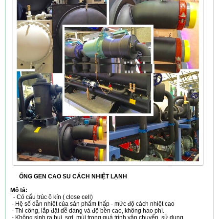
ỐNG GEN CAO SU CÁCH NHIỆT LẠNH
Mô tả:
- Có cấu trúc ô kín ( close cell)
- Hệ số dẫn nhiệt của sản phẩm thấp - mức độ cách nhiệt cao
- Thi công, lắp đặt dễ dàng và độ bền cao, không hao phí.
- Không sinh ra bụi, sợi, mùi trong quá trình vận chuyển, sử dụng