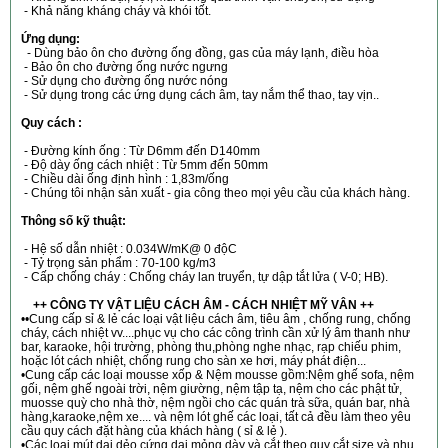
- Khả năng kháng cháy và khói tốt.
Ứng dụng:
- Dùng bảo ôn cho đường ống đồng, gas của máy lạnh, điều hòa
- Bảo ôn cho đường ống nước ngưng
- Sử dụng cho đường ống nước nóng
- Sử dụng trong các ứng dụng cách âm, tay nắm thể thao, tay vịn..
Quy cách :
- Đường kính ống : Từ D6mm đến D140mm
- Độ dày ống cách nhiệt : Từ 5mm đến 50mm
- Chiều dài ống định hình : 1,83m/ống
- Chúng tôi nhận sản xuất - gia công theo mọi yêu cầu của khách hàng.
Thông số kỹ thuật:
- Hệ số dẫn nhiệt : 0.034W/mK@ 0 độC
- Tỷ trọng sản phẩm : 70-100 kg/m3
- Cấp chống cháy : Chống cháy lan truyển, tự dập tắt lửa ( V-0; HB).
++ CÔNG TY VẬT LIỆU CÁCH ÂM - CÁCH NHIỆT MỸ VÂN ++
••Cung cấp sỉ & lẻ các loại vật liệu cách âm, tiêu âm , chống rung, chống
cháy, cách nhiệt vv....phục vụ cho các công trình cần xử lý âm thanh như
bar, karaoke, hội trường, phòng thu,phòng nghe nhạc, rạp chiếu phim,
hoặc lót cách nhiệt, chống rung cho sàn xe hơi, máy phát điện...
•Cung cấp các loại mousse xốp & Nệm mousse gồm:Nệm ghế sofa, nệm
gối, nệm ghế ngoài trời, nệm giường, nệm tập tạ, nệm cho các phật tử,
muosse quỳ cho nhà thờ, nệm ngồi cho các quán trà sữa, quán bar, nhà
hàng,karaoke,nệm xe.... và nệm lót ghế các loại, tất cả đều làm theo yêu
cầu quy cách đặt hàng của khách hàng ( sỉ & lẻ ).
•Các loại mút dai dẻo,cứng dai,mỏng dày và cắt theo quy cắt,size và nhu