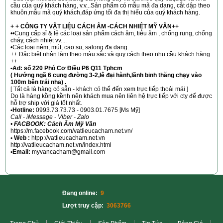
cầu của quý khách hàng, v.v...Sản phẩm có mẫu mã đa dạng, cắt dập theo
khuôn,mẫu mã quý khách,đáp ứng tối đa thị hiếu của quý khách hàng.
+ + CÔNG TY VẬT LIỆU CÁCH ÂM -CÁCH NHIỆT MỸ VÂN++
••Cung cấp sỉ & lẻ các loại sản phẩm cách âm, tiêu âm , chống rung, chống
cháy, cách nhiệt vv....
•Các loại nệm, mút, cao su, salong đa dạng.
++ Đặc biệt nhận làm theo màu sắc và quy cách theo nhu cầu khách hàng
++
•Ad: số 220 Phó Cơ Điều P6 Q11 Tphcm
( Hướng ngã 6 cung đường 3-2,lê đại hành,lãnh binh thăng chạy vào
100m bên trái nha) .
[ Tất cả là hàng có sẵn - khách có thể đến xem trực tiếp thoải mái ]
Do là hàng kồng kềnh nên khách mua nên liên hệ trực tiếp với cty để được
hỗ trợ ship với giá tốt nhất.
•Hotline:
0993.73.73.73 - 0903.01.7675 [Ms Mỹ]
Call - iMessage - Viber - Zalo
•
FACBOOK: Cách Âm Mỹ Vân
https://m.facebook.com/vatlieucacham.net.vn/
• Web :
htpp://vatlieucacham.net.vn
http://vatlieucacham.net.vn/index.html
•Email:
myvancacham@gmail.com
Đang online:
9
Lượt truy cập:
3063766